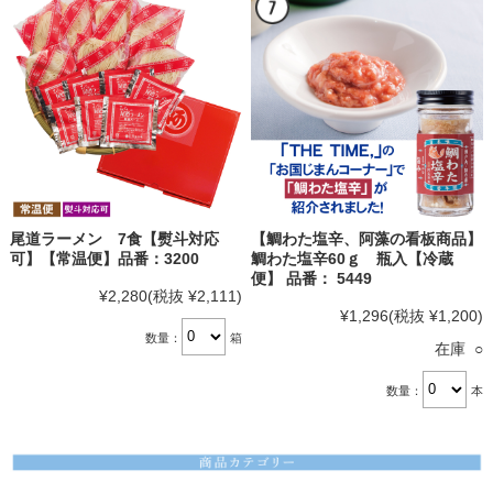
尾道ラーメン 7食【熨斗対応
【鯛わた塩辛、阿藻の看板商品】
可】【常温便】品番：3200
鯛わた塩辛60ｇ 瓶入【冷蔵
便】 品番： 5449
¥2,280
(税抜 ¥2,111)
¥1,296
(税抜 ¥1,200)
数量：
箱
在庫 ○
数量：
本