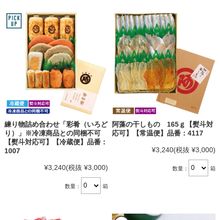
練り物詰め合わせ「彩肴（いろど
阿藻の干しもの 165ｇ【熨斗対
り）」※冷凍商品との同梱不可
応可】【常温便】品番：4117
【熨斗対応可】【冷蔵便】品番：
¥3,240
(税抜 ¥3,000)
1007
¥3,240
(税抜 ¥3,000)
数量：
箱
数量：
箱