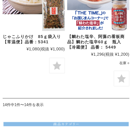
じゃこふりかけ 85ｇ袋入り
【鯛わた塩辛、阿藻の看板商
【常温便】品番：5341
品】鯛わた塩辛60ｇ 瓶入
【冷蔵便】 品番： 5449
¥1,080
(税抜 ¥1,000)
¥1,296
(税抜 ¥1,200)
在庫 ○
14件中1件〜14件を表示