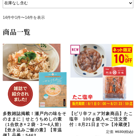
14件中1件〜14件を表示
商品一覧
多数雑誌掲載！瀬戸内の味をそ
【ピリ辛フェア対象商品】たこ
のままに｜せとうちめしの素
塩辛 100ｇ袋入≪ご注文受
（1合炊き×２袋・3〜4人前）
付：8月21日まで≫【冷蔵便】
【炊き込みご飯の素】【常温
定価:
¥630
(税込)
便】品番：5462