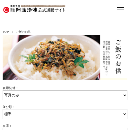
TOP
ご飯のお供
表示切替：
並び順：
在庫：