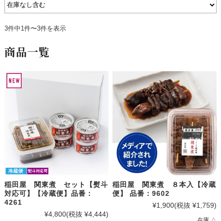
3件中1件〜3件を表示
商品一覧
稲田屋 関東煮 セット【熨斗
稲田屋 関東煮 ８本入【冷蔵
対応可】【冷蔵便】品番：
便】 品番：9602
4261
¥1,900
(税抜 ¥1,759)
¥4,800
(税抜 ¥4,444)
在庫 △