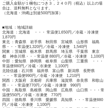
ご購入金額が１梱包につき３，２４０円（税込）以上の場
合は、送料無料となります。
（北海道・沖縄は別途500円加算）
■地域 ：地域詳細
北海道 ：北海道 ・・・ 常温便1,650円／冷蔵・冷凍便
1,870円
東北 ：青森県 岩手県 秋田県 宮城県 山形県 福島
県・・・常温便1,320円／冷蔵・冷凍便 1,540円
関東 ：茨城県 栃木県 群馬県 埼玉県 千葉県 東京
都 神奈川県・・・常温便 880円／冷蔵・冷凍便 1,100円
中部 ：愛知県 静岡県 岐阜県 山梨県 三重県 ・・・
常温便880円／冷蔵・冷凍便 1,100円
北陸信越：石川県 福井県 富山県 新潟県 長野県
・・・常温便990円／冷蔵・冷凍便 1,210円
関西 ：大阪府 京都府 兵庫県 滋賀県 奈良県 和歌山
県・・・常温便770円／冷蔵・冷凍便 990円
中国 ：鳥取県 島根県 岡山県 広島県 山口県 ・・・常
温便550円／冷蔵・冷凍便 770円
四国 ：徳島県 香川県 愛媛県 高知県 ・・・常温便880
円／冷蔵・冷凍便 1,100円