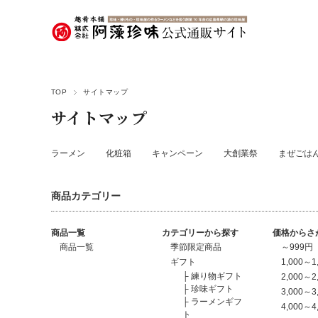
TOP
サイトマップ
サイトマップ
ラーメン
化粧箱
キャンペーン
大創業祭
まぜごは
商品カテゴリー
商品一覧
カテゴリーから探す
価格からさ
商品一覧
季節限定商品
～999円
ギフト
1,000～1
├
練り物ギフト
2,000～2
├
珍味ギフト
3,000～3
├
ラーメンギフ
4,000～4
ト