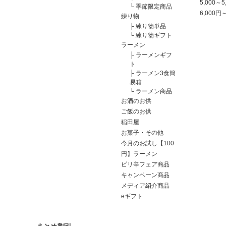
5,000～5
└
季節限定商品
6,000円
練り物
├
練り物単品
└
練り物ギフト
ラーメン
├
ラーメンギフ
ト
├
ラーメン3食簡
易箱
└
ラーメン商品
お酒のお供
ご飯のお供
稲田屋
お菓子・その他
今月のお試し【100
円】ラーメン
ピリ辛フェア商品
キャンペーン商品
メディア紹介商品
eギフト