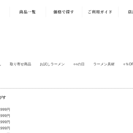
商品一覧
価格で探す
ご利用ガイド
店
商品一覧
～999円
季節限定商品
1,000～1,999
円
ギフト一覧
2,000～2,999
ん
取り寄せ商品
お試しラーメン
○○の日
ラーメン具材
○％O
練り物一覧
円
ラーメン一覧
3,000～3,999
円
お酒のお供
がす
4,000～4,999
ご飯のお供
円
,999円
,999円
稲田屋一覧
5,000～5,999
,999円
円
,999円
お菓子・その他