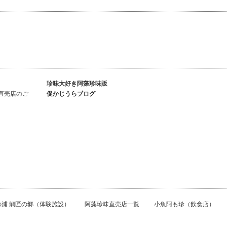
珍味大好き阿藻珍味販
直売店のご
促かじうらブログ
の浦 鯛匠の郷（体験施設）
阿藻珍味直売店一覧
小魚阿も珍（飲食店）