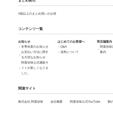
まとめ割引
4箱以上のまとめ買いがお得
コンテンツ一覧
お知らせ
はじめてのお客様へ
実店舗案内
冬季休業のお知らせ
Q&A
阿藻珍味
お支払い方法に関す
送料について
案内
る大切なお知らせ
阿藻珍味公式通販サ
イトが新しくなりま
した。
関連サイト
株式会社 阿藻珍味
会社概要
阿藻珍味公式YouTube
鞆