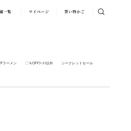
舗一覧
マイページ
買い物かご
FFラーメン
〇％OFFﾗｰﾒﾝ以外
シークレットセール