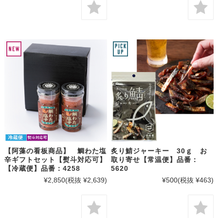
【阿藻の看板商品】 鯛わた塩
炙り鯖ジャーキー 30ｇ お
辛ギフトセット【熨斗対応可】
取り寄せ【常温便】品番：
【冷蔵便】品番：4258
5620
¥2,850
(税抜 ¥2,639)
¥500
(税抜 ¥463)