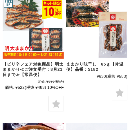
【ピリ辛フェア対象商品】明太
ままかり味干し 65ｇ【常温
ままかり≪ご注文受付：8月21
便】品番：5182
日まで≫【常温便】
¥630
(税抜 ¥583)
定価:
¥580
(税込)
価格:
¥522
(税抜 ¥483)
10%OFF