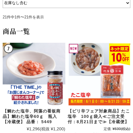
21件中1件〜21件を表示
商品一覧
【鯛わた塩辛、阿藻の看板商
【ピリ辛フェア対象商品】たこ
品】鯛わた塩辛60ｇ 瓶入
塩辛 100ｇ袋入≪ご注文受
【冷蔵便】 品番： 5449
付：8月21日まで≫【冷蔵便】
¥1,296
(税抜 ¥1,200)
定価:
¥630
(税込)