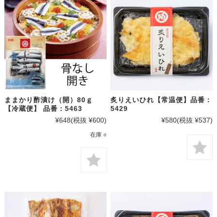
ままかり酢漬け（開）80ｇ
炙りえいひれ【常温便】品番：
【冷蔵便】 品番：5463
5429
¥648
(税抜 ¥600)
¥580
(税抜 ¥537)
在庫 ○