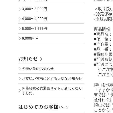
3,000〜3,999円
＜取り扱
- 冷蔵保
4,000〜4,999円
- 賞味期
5,000〜5,999円
商品情報
■商品名
6,000円〜
■価 格
■内容量
■品 番
■賞味期
お知らせ
■配送形
■配送につ
冬季休業のお知らせ
※ご注文
ご注意く
お支払い方法に関する大切なお知らせ
岡山を代
阿藻珍味公式通販サイトが新しくなり
「ままか
ました。
東では「
意外に食
岡山では
はじめてのお客様へ
ことから