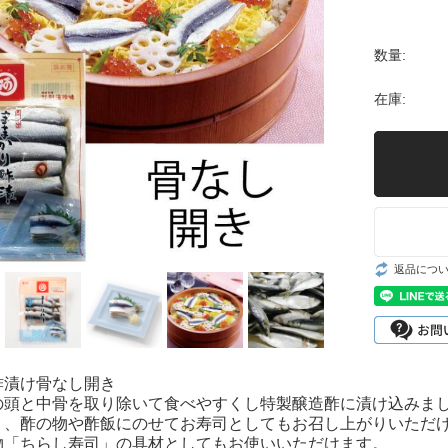
6,000円〜
数量:
在庫:
返品につ
酢漬け骨なし開き
の頭と中骨を取り除いて食べやすくし特製醸造酢に漬け込みま
く、酢の物や酢飯にのせてお寿司としてもお召し上がりいただ
物「ちらし寿司」の具材としてもお使いいただけます。