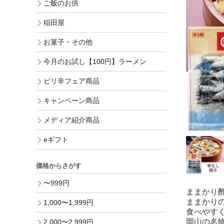
ご飯のお供
稲田屋
お菓子・その他
今月のお試し【100円】ラーメン
ピリ辛フェア商品
キャンペーン商品
メディア紹介商品
eギフト
価格からさがす
〜999円
ままかり
ままかり
1,000〜1,999円
食べやす
岡山の名
2,000〜2,999円