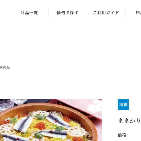
商品一覧
価格で探す
ご利用ガイド
店
商品一覧
〜999円
季節限定商品
1,000〜1,999
円
ギフト一覧
2,000〜2,999
め商品
練り物一覧
円
ラーメン一覧
3,000〜3,999
円
お酒のお供
4,000〜4,999
ご飯のお供
円
ままかり
稲田屋一覧
5,000〜5,999
円
価格:
お菓子・その他