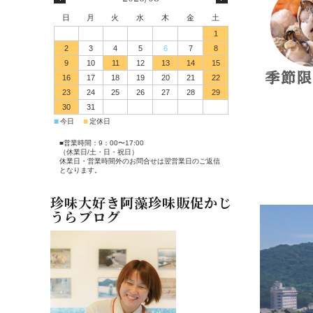
日
月
火
水
木
金
土
1
2
3
4
5
6
7
8
9
10
11
12
13
14
15
16
17
18
19
20
21
22
23
24
25
26
27
28
29
30
31
■
■
今日
定休日
■営業時間：9：00〜17:00
（休業日/土・日・祝日）
休業日・営業時間外のお問合せは翌営業日のご返信
となります。
珍味大好き阿藻珍味販促かじ
うらブログ