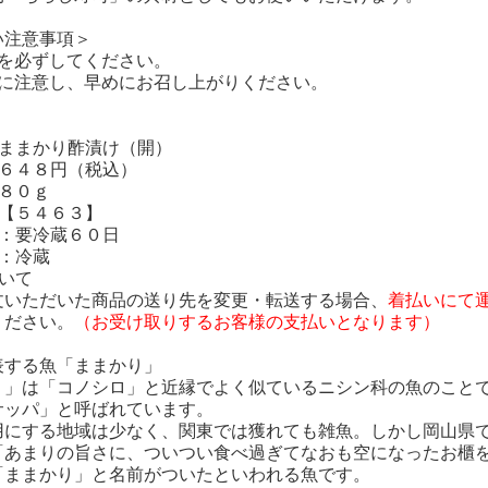
い注意事項＞
存を必ずしてください。
限に注意し、早めにお召し上がりください。
：ままかり酢漬け（開）
：６４８円（税込）
：８０ｇ
：【５４６３】
限：要冷蔵６０日
態：冷蔵
いて
いただいた商品の送り先を変更・転送する場合、
着払いにて
ださい。
（お受け取りするお客様の支払いとなります）
表する魚「ままかり」
り」は「コノシロ」と近縁でよく似ているニシン科の魚のこと
サッパ」と呼ばれています。
用にする地域は少なく、関東では獲れても雑魚。しかし岡山県
「あまりの旨さに、ついつい食べ過ぎてなおも空になったお櫃
「ままかり」と名前がついたといわれる魚です。