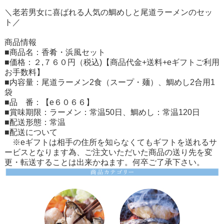
＼老若男女に喜ばれる人気の鯛めしと尾道ラーメンのセッ
ト／
商品情報
■商品名：香肴・浜風セット
■価格：２,７６０円（税込)【商品代金+送料+eギフトご利用
お手数料】
■内容量：尾道ラーメン2食（スープ・麺）、鯛めし2合用1
袋
■品 番：【e６０６６】
■賞味期限：ラーメン：常温50日、鯛めし：常温120日
■配送形態：常温
■配送について
※eギフトは相手の住所を知らなくてもギフトを送れるサ
ービスとなります為、ご注文いただいた商品の送り先を変
更・転送することは出来かねます。何卒ご了承下さい。