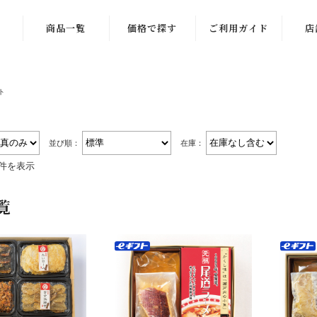
商品一覧
価格で探す
ご利用ガイド
店
商品一覧
〜999円
ト
季節限定商品
1,000〜1,999
円
ギフト一覧
2,000〜2,999
並び順：
在庫：
練り物一覧
円
4件を表示
ラーメン一覧
3,000〜3,999
覧
円
お酒のお供
4,000〜4,999
ご飯のお供
円
稲田屋一覧
5,000〜5,999
円
お菓子・その他