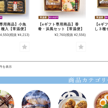
6,000円〜
ト専用商品】小魚
【eギフト専用商品】香
【eギ
６種入【常温便】
肴・浜風セット【常温便】
し３種
4,550
(税抜 ¥4,213)
¥2,760
(税抜 ¥2,556)
4件を表示