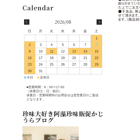
2026/08
日
月
火
水
木
金
土
1
2
3
4
5
6
7
8
9
10
11
12
13
14
15
16
17
18
19
20
21
22
23
24
25
26
27
28
29
30
31
■
■
今日
定休日
■営業時間：9：00〜17:00
（休業日/土・日・祝日）
休業日・営業時間外のお問合せは翌営業日のご返信
となります。
珍味大好き阿藻珍味販促かじ
うらブログ