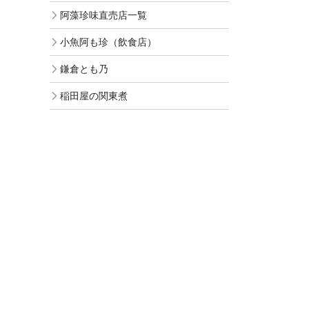
阿藻珍味直売店一覧
小魚阿も珍（飲食店）
鎌倉とも乃
稲田屋の関東煮