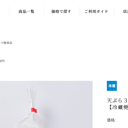
商品一覧
価格で探す
ご利用ガイド
店
商品一覧
〜999円
季節限定商品
1,000〜1,999
練り物単品
円
ギフト一覧
2,000〜2,999
99円
練り物一覧
円
ラーメン一覧
3,000〜3,999
円
お酒のお供
4,000〜4,999
天ぷら
ご飯のお供
円
【冷蔵便
稲田屋一覧
5,000〜5,999
価格:
円
お菓子・その他