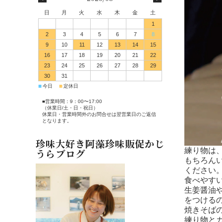
日
月
火
水
木
金
土
1
2
3
4
5
6
7
8
9
10
11
12
13
14
15
16
17
18
19
20
21
22
23
24
25
26
27
28
29
30
31
■
■
今日
定休日
■営業時間：9：00〜17:00
（休業日/土・日・祝日）
休業日・営業時間外のお問合せは翌営業日のご返信
となります。
珍味大好き阿藻珍味販促かじ
練り物は
うらブログ
もちろん
ください
食べやす
生姜醤油
をつける
焼きそば
練り物と