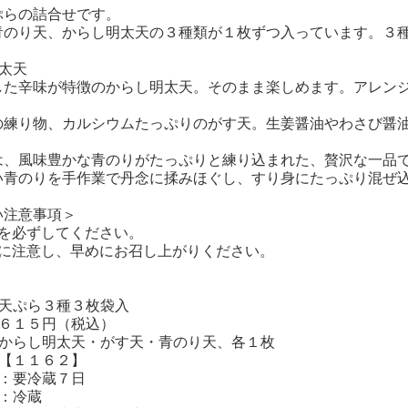
ぷらの詰合せです。
青のり天、からし明太天の３種類が１枚ずつ入っています。３
太天
した辛味が特徴のからし明太天。そのまま楽しめます。アレン
の練り物、カルシウムたっぷりのがす天。生姜醤油やわさび醤
は、風味豊かな青のりがたっぷりと練り込まれた、贅沢な一品
い青のりを手作業で丹念に揉みほぐし、すり身にたっぷり混ぜ
い注意事項＞
存を必ずしてください。
限に注意し、早めにお召し上がりください。
：天ぷら３種３枚袋入
：６１５円（税込）
：からし明太天・がす天・青のり天、各１枚
：【１１６２】
限：要冷蔵７日
態：冷蔵