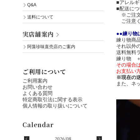
■アレル
Q&A
■配送につ
※ご注文
送料について
ご注意く
実店舗案内
●●練り物
練り物商
それ以外
阿藻珍味直売店のご案内
送料無料
練り物 
その場合
ご利用について
お支払い
※現在の
ご利用案内
また、ネ
お問い合わせ
よくある質問
特定商取引法に関する表示
個人情報の取り扱いについて
2026/08