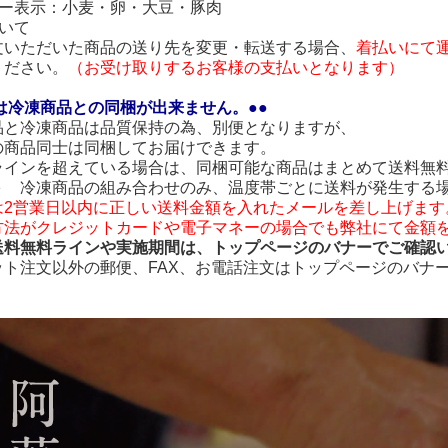
ギー表示：小麦・卵・大豆・豚肉
いて
いただいた商品の送り先を変更・転送する場合、
着払いにて
ださい。
（お受け取りするお客様の支払いとなります）
は冷凍商品との同梱が出来ません。●●
品と冷凍商品は品質保持の為、別便となりますが、
の商品同士は同梱してお届けできます。
ラインを超えている場合は、同梱可能な商品はまとめて送料無
＋ 冷凍商品の組み合わせのみ、温度帯ごとに送料が発生する
は2営業日以内に正しい送料金額を入れたメールを差し上げます
方法がクレジットカードや電子マネーの場合でも弊社にて金額
送料無料ラインや実施期間は、トップページのバナーでご確認
ット注文以外の郵便、FAX、お電話注文はトップページのバナ