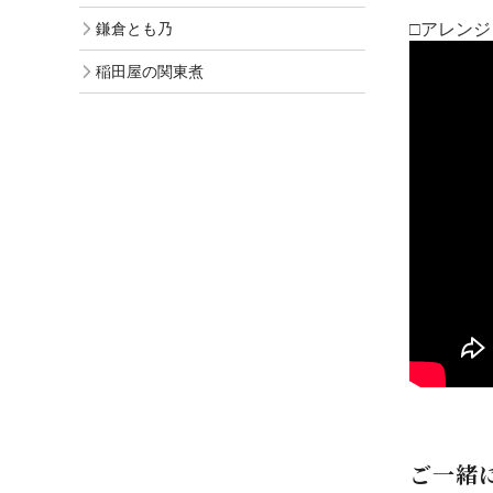
鎌倉とも乃
□アレン
稲田屋の関東煮
ご一緒