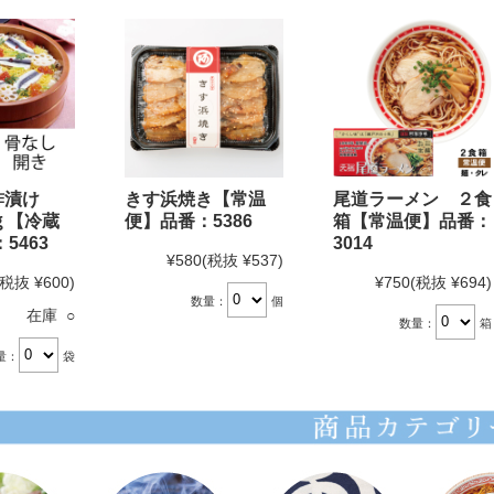
酢漬け
きす浜焼き【常温
尾道ラーメン ２食
ｇ【冷蔵
便】品番：5386
箱【常温便】品番：
5463
3014
¥580
(税抜 ¥537)
(税抜 ¥600)
¥750
(税抜 ¥694)
数量：
個
在庫 ○
数量：
箱
量：
袋