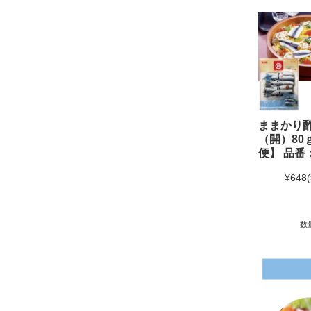
ままかり
（開）80
便】 品番：
¥648
数