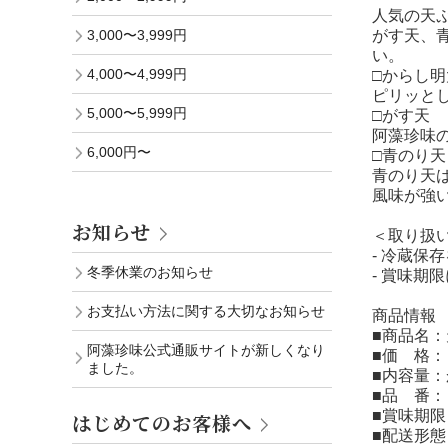
人気の天
3,000〜3,999円
がす天、
い。
4,000〜4,999円
□からし明
ピリッと
5,000〜5,999円
□がす天
阿藻珍味
6,000円〜
□青のり天
青のり天
風味が強
お知らせ
＜取り扱
- 冷蔵保
冬季休業のお知らせ
- 賞味期
お支払い方法に関する大切なお知らせ
商品情報
■商品名
阿藻珍味公式通販サイトが新しくなり
■価 格
ました。
■内容量
■品 番
■賞味期
はじめてのお客様へ
■配送形