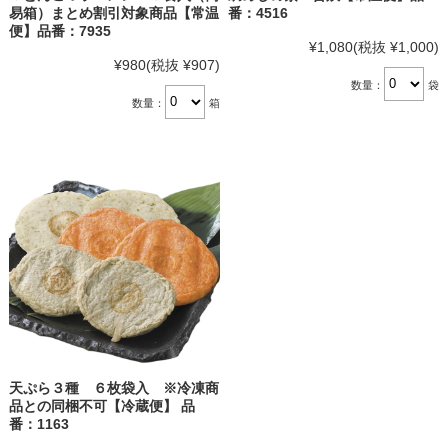
易箱）まとめ割引対象商品【常温
番：4516
便】品番：7935
¥1,080
(税抜 ¥1,000)
¥980
(税抜 ¥907)
数量：
袋
数量：
箱
天ぷら３種 ６枚袋入 ※冷凍商
品との同梱不可【冷蔵便】 品
番：1163