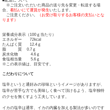
■配送について
※ご注文いただいた商品の送り先を変更・転送する場
合、
着払いにて運賃が発生
いたします。
ご注意ください。
（お受け取りするお客様の支払いとな
ります）
栄養成分表示（100ｇ当たり）
エネルギー 72kcal
たんぱく質 12.4ｇ
脂 質 0.7ｇ
炭水化物 4.6ｇ
食塩相当量 5.6ｇ
※この表示値は、目安です。
こだわりについて
塩辛というと通好みの珍味というイメージがありますが、
塩辛が苦手な方でも美味しく食べて頂けるよう、塩辛独特
のクセを無くすよう工夫しています。
イカの塩辛は通常、イカの内臓を加える製法が多いのです