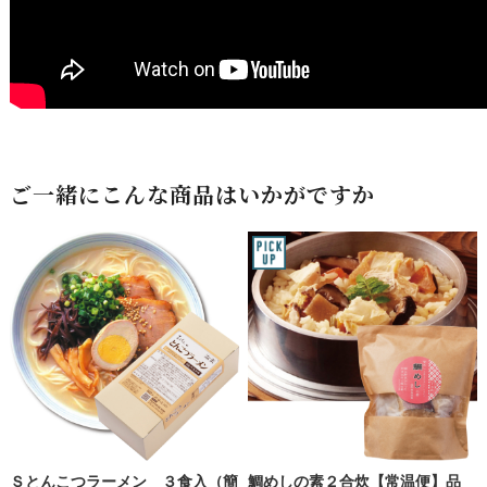
ご一緒にこんな商品はいかがですか
Ｓとんこつラーメン ３食入（簡
鯛めしの素２合炊【常温便】品