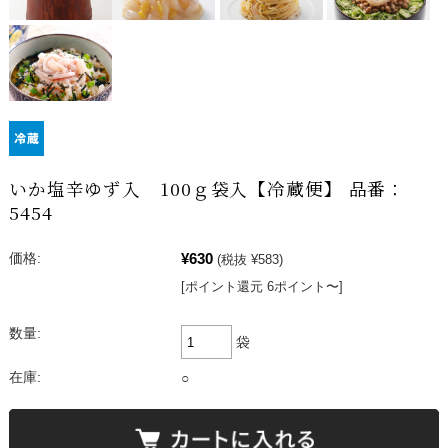
いか塩辛ゆず入 100ｇ袋入【冷蔵便】 品番：
5454
¥630
価格:
(税抜 ¥583)
[ポイント還元 6ポイント〜]
数量:
袋
在庫:
○