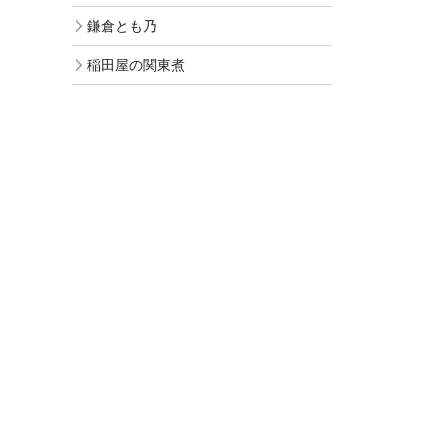
鎌倉とも乃
稲田屋の関東煮