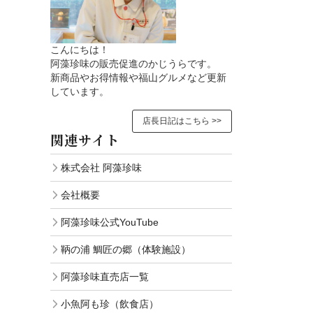
こんにちは！
阿藻珍味の販売促進のかじうらです。
新商品やお得情報や福山グルメなど更新
しています。
店長日記はこちら >>
関連サイト
株式会社 阿藻珍味
会社概要
阿藻珍味公式YouTube
鞆の浦 鯛匠の郷（体験施設）
阿藻珍味直売店一覧
小魚阿も珍（飲食店）