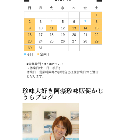
日
月
火
水
木
金
土
1
2
3
4
5
6
7
8
9
10
11
12
13
14
15
16
17
18
19
20
21
22
23
24
25
26
27
28
29
30
31
■
■
今日
定休日
■営業時間：9：00〜17:00
（休業日/土・日・祝日）
休業日・営業時間外のお問合せは翌営業日のご返信
となります。
珍味大好き阿藻珍味販促かじ
うらブログ