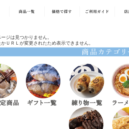
商品一覧
価格で探す
ご利用ガイド
店
商品一覧
〜999円
ページは見つかりません。
季節限定商品
1,000〜1,999
たかＵＲＬが変更されたため表示できません。
円
ギフト一覧
2,000〜2,999
練り物一覧
円
ラーメン一覧
3,000〜3,999
円
お酒のお供
4,000〜4,999
ご飯のお供
円
稲田屋一覧
5,000〜5,999
円
お菓子・その他