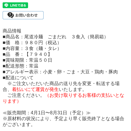
商品情報
■商品名：尾道冷麺 ごまだれ ３食入（簡易箱）
■価 格：９８０円（税込）
■内容量：３食（麺・タレ）
■品 番：【７９４０】
■賞味期限：常温５０日
■配送形態：常温
■アレルギー表示：小麦・卵・ごま・大豆・鶏肉・豚肉
■配送について
※ご注文いただいた商品の送り先を変更・転送する場
合、
着払いにて運賃が発生
いたします。
ご注意ください。
（お受け取りするお客様の支払いとな
ります）
≪販売期間：4月1日〜8月31日（予定）≫
※原材料の状況により、予定より早く販売終了となる場合
がございます。