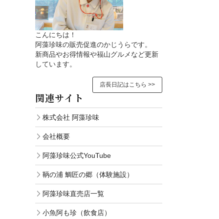
こんにちは！
阿藻珍味の販売促進のかじうらです。
新商品やお得情報や福山グルメなど更新
しています。
店長日記はこちら >>
関連サイト
株式会社 阿藻珍味
会社概要
阿藻珍味公式YouTube
鞆の浦 鯛匠の郷（体験施設）
阿藻珍味直売店一覧
小魚阿も珍（飲食店）