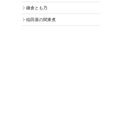
鎌倉とも乃
稲田屋の関東煮