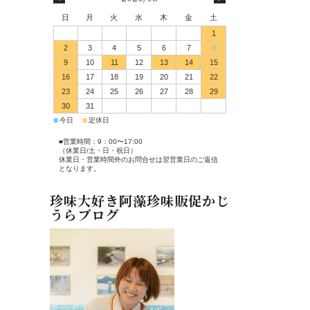
日
月
火
水
木
金
土
1
2
3
4
5
6
7
8
9
10
11
12
13
14
15
16
17
18
19
20
21
22
23
24
25
26
27
28
29
30
31
■
■
今日
定休日
■営業時間：9：00〜17:00
（休業日/土・日・祝日）
休業日・営業時間外のお問合せは翌営業日のご返信
となります。
珍味大好き阿藻珍味販促かじ
うらブログ