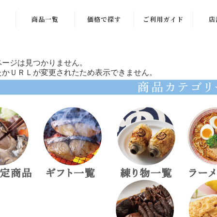
商品一覧
価格で探す
ご利用ガイド
店
商品一覧
〜999円
ページは見つかりません。
季節限定商品
1,000〜1,999
たかＵＲＬが変更されたため表示できません。
円
ギフト一覧
2,000〜2,999
練り物一覧
円
ラーメン一覧
3,000〜3,999
円
お酒のお供
4,000〜4,999
ご飯のお供
円
稲田屋一覧
5,000〜5,999
円
お菓子・その他