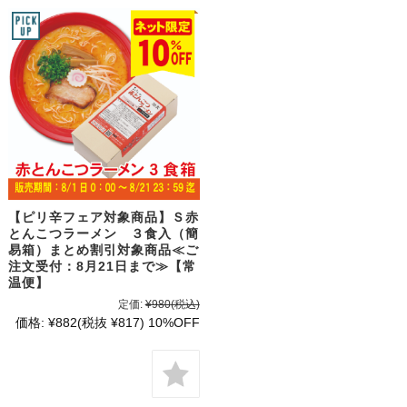
【ピリ辛フェア対象商品】Ｓ赤
とんこつラーメン ３食入（簡
易箱）まとめ割引対象商品≪ご
注文受付：8月21日まで≫【常
温便】
定価:
¥980
(税込)
価格:
¥882
(税抜 ¥817)
10%OFF