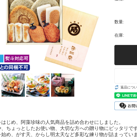
6,000円〜
数量:
在庫:
返品につ
をはじめ、阿藻珍味の人気商品を詰め合わせにしました。
や、ちょっとしたお使い物、大切な方への贈り物にピッタリで
を始め、がす天、からし明太天など多彩な練り物が詰まってい