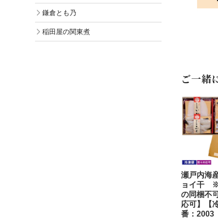
鎌倉とも乃
稲田屋の関東煮
ご一緒
瀬戸内海
ョイ干 
の同梱不
応可】【
番：2003