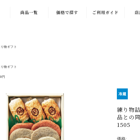
商品一覧
価格で探す
ご利用ガイド
店
商品一覧
〜999円
季節限定商品
1,000〜1,999
練り物ギフト
円
ギフト一覧
2,000〜2,999
練り物ギフト
練り物一覧
円
99円
ラーメン一覧
3,000〜3,999
円
お酒のお供
4,000〜4,999
練り物詰
ご飯のお供
円
品との同
1505
稲田屋一覧
5,000〜5,999
円
お菓子・その他
価格: