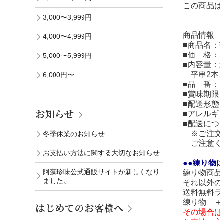
この商品
3,000〜3,999円
商品情報
4,000〜4,999円
■商品名
■価 格：
5,000〜5,999円
■内容量
平串2本
6,000円〜
■品 番
■賞味期
■配送形
お知らせ
■アレル
■配送につ
※ご注文
冬季休業のお知らせ
ご注意く
お支払い方法に関する大切なお知らせ
●●練り物
阿藻珍味公式通販サイトが新しくなり
練り物商
ました。
それ以外
送料無料
練り物 
はじめてのお客様へ
その場合