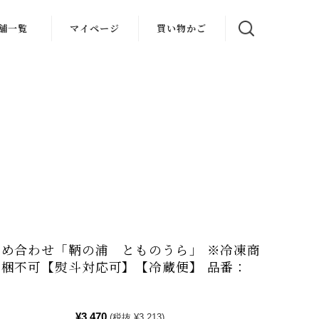
舗一覧
マイページ
買い物かご
め合わせ「鞆の浦 とものうら」 ※冷凍商
梱不可【熨斗対応可】【冷蔵便】 品番：
¥3,470
(税抜 ¥3,213)