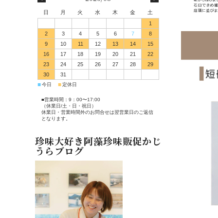
日
月
火
水
木
金
土
1
2
3
4
5
6
7
8
9
10
11
12
13
14
15
16
17
18
19
20
21
22
23
24
25
26
27
28
29
30
31
■
■
今日
定休日
■営業時間：9：00〜17:00
（休業日/土・日・祝日）
休業日・営業時間外のお問合せは翌営業日のご返信
となります。
珍味大好き阿藻珍味販促かじ
うらブログ