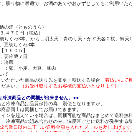
は、贈り物に最適で、お酒のあてやおかずとしてもご利用いた
：鞆の浦（とものうら）
３,４７０円（税込）
：鯛ちくわ3本、からし明太天・青のり天・がす天各２枚、鯛天1
、豆鯛ちくわ3本
：【１５０５】
限：要冷蔵７日
態：冷蔵
ギー：卵、小麦、大豆、豚肉
いて
いただいた商品の送り先を変更・転送する場合、
着払いにて
ださい。
（お受け取りするお客様の支払いとなります）
は冷凍商品との同梱が出来ません。●●
品と冷凍商品は品質保持の為、別便となりますが、
の商品同士は同梱してお届けできます。
ラインを超えている場合は、同梱可能な商品はまとめて送料無
＋ 冷凍商品の組み合わせのみ、温度帯ごとに送料が発生する
は2営業日以内に正しい送料金額を入れたメールを差し上げます