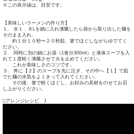
※この表示値は、目安です。
【美味しいラーメンの作り方】
１. 水１．８Lを鍋に入れ沸騰したら袋から取り出した麺を
そのまま入れ、
約１分１０秒〜２０秒茹、箸でほぐしながらゆでてく
ださい。
２. 同時に別の鍋にお湯（1食分300ml）と液体スープを入
れて１度軽く沸騰させて火を止めてください。
これが美味しさのコツです。
３. 丼に【２】のスープを先に注ぎ、その中へ【１】で茹
でた麺の水気をよくきって入れてください。
その後、箸で軽くほぐし、お好みの具材をのせてお召
し上がりください。
□アレンジレシピ 1