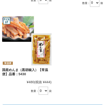
数量：
個
数量：
個
国産めんま（黒胡椒入）【常温
便】品番：5430
¥480
(税抜 ¥444)
数量：
袋