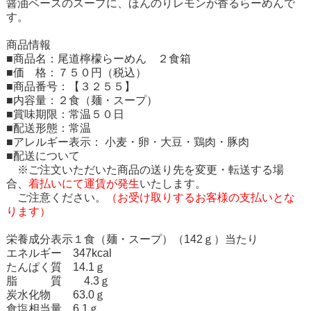
醤油ベースのスープに、ほんのりレモンが香るらーめんで
す。
商品情報
■商品名：尾道檸檬らーめん ２食箱
■価 格：７５０円（税込）
■商品番号：【３２５５】
■内容量：２食（麺・スープ）
■賞味期限：常温５０日
■配送形態：常温
■アレルギー表示： 小麦・卵・大豆・鶏肉・豚肉
■配送について
※ご注文いただいた商品の送り先を変更・転送する場
合、
着払いにて運賃が発生
いたします。
ご注意ください。
（お受け取りするお客様の支払いとな
ります）
栄養成分表示１食（麺・スープ）（142ｇ）当たり
エネルギー 347kcal
たんぱく質 14.1ｇ
脂 質 4.3ｇ
炭水化物 63.0ｇ
食塩相当量 6.1ｇ