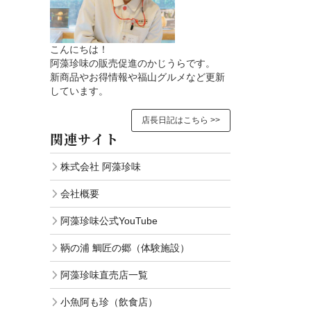
こんにちは！
阿藻珍味の販売促進のかじうらです。
新商品やお得情報や福山グルメなど更新
しています。
店長日記はこちら >>
関連サイト
株式会社 阿藻珍味
会社概要
阿藻珍味公式YouTube
鞆の浦 鯛匠の郷（体験施設）
阿藻珍味直売店一覧
小魚阿も珍（飲食店）