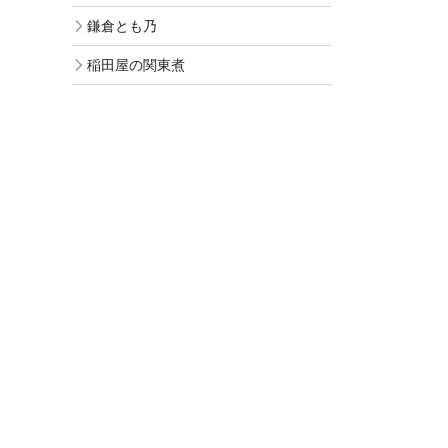
鎌倉とも乃
稲田屋の関東煮