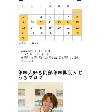
日
月
火
水
木
金
土
1
2
3
4
5
6
7
8
9
10
11
12
13
14
15
16
17
18
19
20
21
22
23
24
25
26
27
28
29
30
31
■
■
今日
定休日
■営業時間：9：00〜17:00
（休業日/土・日・祝日）
休業日・営業時間外のお問合せは翌営業日のご返信
となります。
珍味大好き阿藻珍味販促かじ
うらブログ