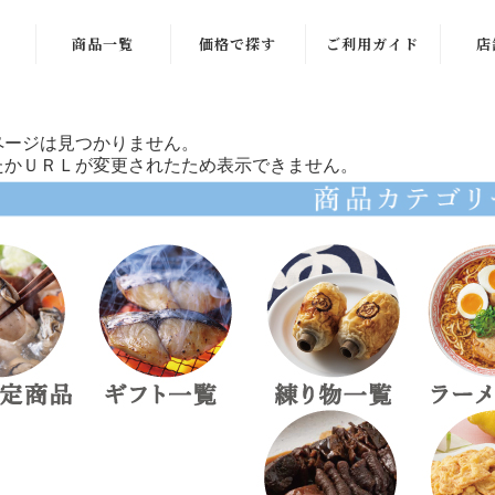
商品一覧
価格で探す
ご利用ガイド
店
商品一覧
〜999円
ページは見つかりません。
季節限定商品
1,000〜1,999
たかＵＲＬが変更されたため表示できません。
円
ギフト一覧
2,000〜2,999
練り物一覧
円
ラーメン一覧
3,000〜3,999
円
お酒のお供
4,000〜4,999
ご飯のお供
円
稲田屋一覧
5,000〜5,999
円
お菓子・その他