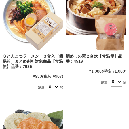
Ｓとんこつラーメン ３食入（簡
鯛めしの素２合炊【常温便】品
易箱）まとめ割引対象商品【常温
番：4516
便】品番：7935
¥1,080
(税抜 ¥1,000)
¥980
(税抜 ¥907)
数量：
袋
数量：
箱