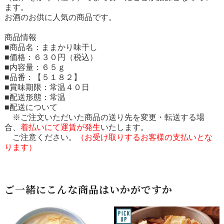
ます。
お酒のお供に人気の商品です。
商品情報
■商品名：ままかり味干し
■価格：６３０円（税込）
■内容量：６５ｇ
■品番：【５１８２】
■賞味期限：常温４０日
■配送形態：常温
■配送について
※ご注文いただいた商品の送り先を変更・転送する場
合、
着払いにて運賃が発生
いたします。
ご注意ください。
（お受け取りするお客様の支払いとな
ります）
ご一緒にこんな商品はいかがですか