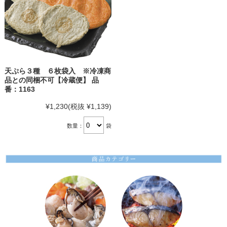
天ぷら３種 ６枚袋入 ※冷凍商
品との同梱不可【冷蔵便】 品
番：1163
¥1,230
(税抜 ¥1,139)
数量：
袋