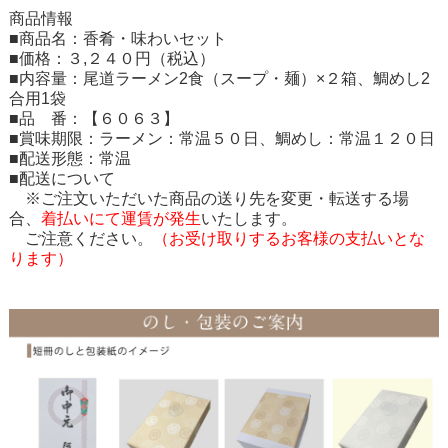
商品情報
■商品名：香肴・味わいセット
■価格：３,２４０円（税込）
■内容量：尾道ラーメン2食（スープ・麺）×２箱、鯛めし2
合用1袋
■品 番：【６０６３】
■賞味期限：ラーメン：常温５０日、鯛めし：常温１２０日
■配送形態：常温
■配送について
※ご注文いただいた商品の送り先を変更・転送する場
合、
着払いにて運賃が発生
いたします。
ご注意ください。
（お受け取りするお客様の支払いとな
ります）