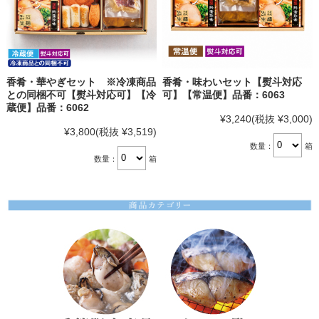
香肴・華やぎセット ※冷凍商品
香肴・味わいセット【熨斗対応
との同梱不可【熨斗対応可】【冷
可】【常温便】品番：6063
蔵便】品番：6062
¥3,240
(税抜 ¥3,000)
¥3,800
(税抜 ¥3,519)
数量：
箱
数量：
箱