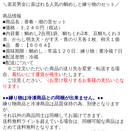
＼老若男女に喜ばれる人気の鯛めしと練り物のセット／
商品情報
■商品名：香肴・潮の音セット
■価格：３,２４０円（税込）
■内容量：鯛めし2合用1袋、鯛ちくわ2本、豆鯛ちくわ３
本、からし明太天・がす天・青のり天各１枚、柿天１個
■品 番：【６０６４】
■賞味期限：鯛めし：常温１２０日、練り物：要冷蔵７日
■配送形態：冷蔵
■配送について
※ご注文いただいた商品の送り先を変更・転送する場
合、
着払いにて運賃が発生
いたします。
ご注意ください。
（お受け取りするお客様の支払いとな
ります）
●●練り物は冷凍商品との同梱が出来ません。●●
練り物商品と冷凍商品は品質保持の為、別便となります
が、
それ以外の商品同士は同梱してお届けできます。
送料無料ラインを超えている場合は、同梱可能な商品はま
とめて送料無料となります。