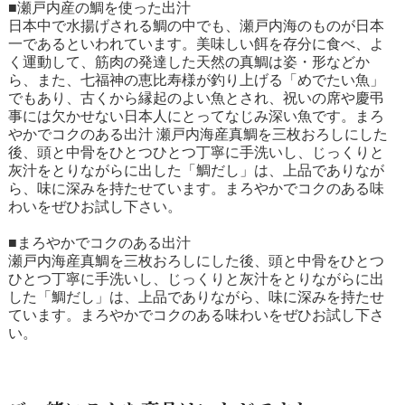
■瀬戸内産の鯛を使った出汁
日本中で水揚げされる鯛の中でも、瀬戸内海のものが日本
一であるといわれています。美味しい餌を存分に食べ、よ
く運動して、筋肉の発達した天然の真鯛は姿・形などか
ら、また、七福神の恵比寿様が釣り上げる「めでたい魚」
でもあり、古くから縁起のよい魚とされ、祝いの席や慶弔
事には欠かせない日本人にとってなじみ深い魚です。まろ
やかでコクのある出汁 瀬戸内海産真鯛を三枚おろしにした
後、頭と中骨をひとつひとつ丁寧に手洗いし、じっくりと
灰汁をとりながらに出した「鯛だし」は、上品でありなが
ら、味に深みを持たせています。まろやかでコクのある味
わいをぜひお試し下さい。
■まろやかでコクのある出汁
瀬戸内海産真鯛を三枚おろしにした後、頭と中骨をひとつ
ひとつ丁寧に手洗いし、じっくりと灰汁をとりながらに出
した「鯛だし」は、上品でありながら、味に深みを持たせ
ています。まろやかでコクのある味わいをぜひお試し下さ
い。