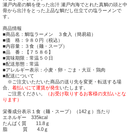
瀬戸内産の鯛を使った出汁 瀬戸内海でとれた真鯛の頭と中
骨から出汁をとった上品な鯛だし仕立ての塩ラーメンで
す。
商品情報
■商品名：鯛塩ラーメン ３食入（簡易箱）
■価 格：９８０円（税込）
■内容量：３食（麺・スープ）
■品 番：【７５８６】
■賞味期限：常温５０日
■配送形態：常温
■アレルギー表示：小麦・卵・ごま・大豆・鶏肉
■配送について
※ご注文いただいた商品の送り先を変更・転送する場
合、
着払いにて運賃が発生
いたします。
ご注意ください。
（お受け取りするお客様の支払いとな
ります）
栄養成分表示１食（麺・スープ）（142ｇ）当たり
エネルギー 335kcal
たんぱく質 11.8ｇ
脂 質 4.0ｇ