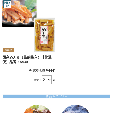
国産めんま（黒胡椒入）【常温
便】品番：5430
¥480
(税抜 ¥444)
数量：
袋