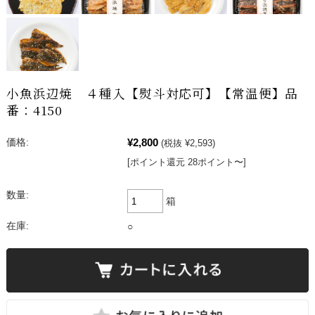
小魚浜辺焼 ４種入【熨斗対応可】【常温便】品
番：4150
¥2,800
価格:
(税抜 ¥2,593)
[ポイント還元 28ポイント〜]
数量:
箱
在庫:
○