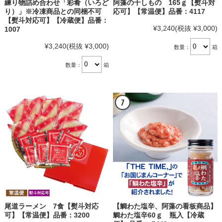
練り物詰め合わせ「彩肴（いろど
阿藻の干しもの 165ｇ【熨斗対
り）」※冷凍商品との同梱不可
応可】【常温便】品番：4117
【熨斗対応可】【冷蔵便】品番：
¥3,240
(税抜 ¥3,000)
1007
¥3,240
(税抜 ¥3,000)
数量：
箱
数量：
箱
尾道ラーメン 7食【熨斗対応
【鯛わた塩辛、阿藻の看板商品】
可】【常温便】品番：3200
鯛わた塩辛60ｇ 瓶入【冷蔵