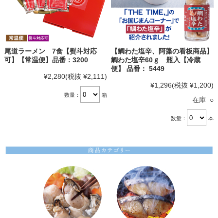
尾道ラーメン 7食【熨斗対応
【鯛わた塩辛、阿藻の看板商品】
可】【常温便】品番：3200
鯛わた塩辛60ｇ 瓶入【冷蔵
便】 品番： 5449
¥2,280
(税抜 ¥2,111)
¥1,296
(税抜 ¥1,200)
数量：
箱
在庫 ○
数量：
本