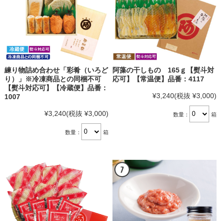
練り物詰め合わせ「彩肴（いろど
阿藻の干しもの 165ｇ【熨斗対
り）」※冷凍商品との同梱不可
応可】【常温便】品番：4117
【熨斗対応可】【冷蔵便】品番：
¥3,240
(税抜 ¥3,000)
1007
¥3,240
(税抜 ¥3,000)
数量：
箱
数量：
箱