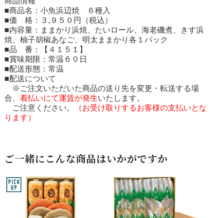
商品情報
■商品名：小魚浜辺焼 ６種入
■価 格：３,９５０円（税込）
■内容量：ままかり浜焼、たいロール、海老磯煮、きす浜
焼、柚子胡椒あなご、明太ままかり各１パック
■品 番：【４１５１】
■賞味期限：常温６０日
■配送形態：常温
■配送について
※ご注文いただいた商品の送り先を変更・転送する場
合、
着払いにて運賃が発生
いたします。
ご注意ください。
（お受け取りするお客様の支払いとな
ります）
ご一緒にこんな商品はいかがですか