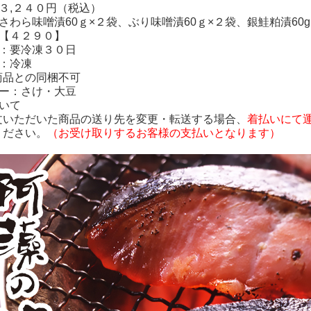
３,２４０円（税込）
さわら味噌漬60ｇ×２袋、ぶり味噌漬60ｇ×２袋、銀鮭粕漬60g
：【４２９０】
限：要冷凍３０日
態：冷凍
商品との同梱不可
ギー：さけ・大豆
いて
いただいた商品の送り先を変更・転送する場合、
着払いにて
ださい。
（お受け取りするお客様の支払いとなります）