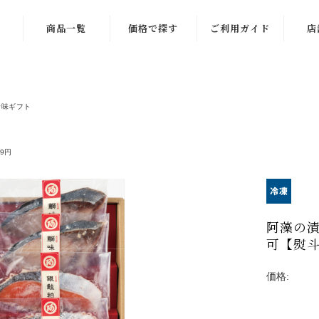
商品一覧
価格で探す
ご利用ガイド
店
商品一覧
〜999円
季節限定商品
1,000〜1,999
珍味ギフト
円
ギフト一覧
2,000〜2,999
99円
練り物一覧
円
ラーメン一覧
3,000〜3,999
円
お酒のお供
阿藻の漬
4,000〜4,999
可【熨斗
ご飯のお供
円
価格:
稲田屋一覧
5,000〜5,999
円
お菓子・その他