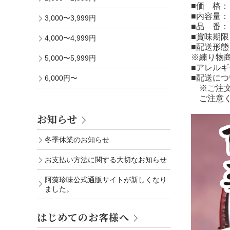
■価 格：
■内容量：
3,000〜3,999円
■品 番
■賞味期
4,000〜4,999円
■配送形
※練り物
5,000〜5,999円
■アレル
■配送につ
6,000円〜
※ご注文
ご注意く
お知らせ
冬季休業のお知らせ
お支払い方法に関する大切なお知らせ
阿藻珍味公式通販サイトが新しくなり
ました。
はじめてのお客様へ