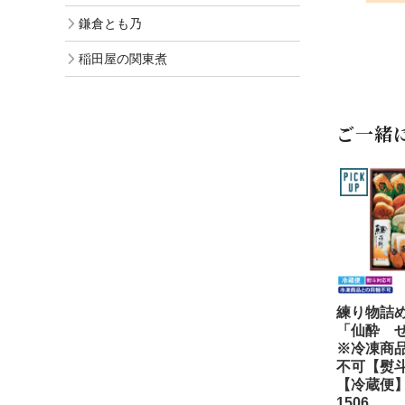
鎌倉とも乃
稲田屋の関東煮
ご一緒
練り物詰
「仙酔 
※冷凍商
不可【熨
【冷蔵便】
1506