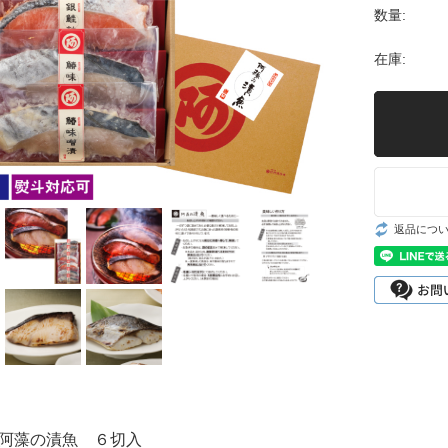
数量:
6,000円〜
在庫:
返品につ
：阿藻の漬魚 ６切入