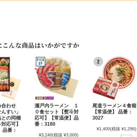
にこんな商品はいかがですか
め合わせ
瀬戸内ラーメン １
尾道ラーメン４食箱
せんすい」
０食セット【熨斗対
【常温便】 品番：
品との同梱
応可】【常温便】品
3027
斗対応可】
番：3180
¥1,400
(税抜 ¥1,296)
 品番：
¥3,240
(税抜 ¥3,000)