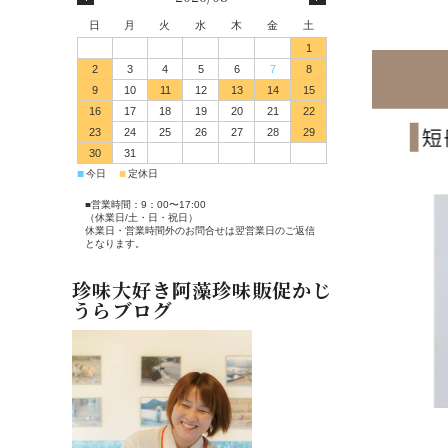
日
月
火
水
木
金
土
1
2
3
4
5
6
7
8
9
10
11
12
13
14
15
16
17
18
19
20
21
22
23
24
25
26
27
28
29
30
31
■
■
今日
定休日
■営業時間：9：00〜17:00
（休業日/土・日・祝日）
休業日・営業時間外のお問合せは翌営業日のご返信
となります。
珍味大好き阿藻珍味販促かじ
うらブログ