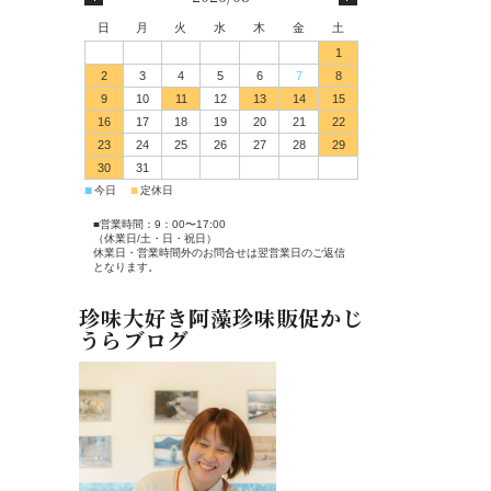
日
月
火
水
木
金
土
1
2
3
4
5
6
7
8
9
10
11
12
13
14
15
16
17
18
19
20
21
22
23
24
25
26
27
28
29
30
31
■
■
今日
定休日
■営業時間：9：00〜17:00
（休業日/土・日・祝日）
休業日・営業時間外のお問合せは翌営業日のご返信
となります。
珍味大好き阿藻珍味販促かじ
うらブログ