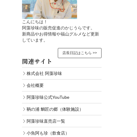
こんにちは！
阿藻珍味の販売促進のかじうらです。
新商品やお得情報や福山グルメなど更新
しています。
店長日記はこちら >>
関連サイト
株式会社 阿藻珍味
会社概要
阿藻珍味公式YouTube
鞆の浦 鯛匠の郷（体験施設）
阿藻珍味直売店一覧
小魚阿も珍（飲食店）