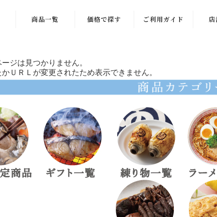
商品一覧
価格で探す
ご利用ガイド
店
商品一覧
〜999円
ページは見つかりません。
季節限定商品
1,000〜1,999
たかＵＲＬが変更されたため表示できません。
円
ギフト一覧
2,000〜2,999
練り物一覧
円
ラーメン一覧
3,000〜3,999
円
お酒のお供
4,000〜4,999
ご飯のお供
円
稲田屋一覧
5,000〜5,999
円
お菓子・その他