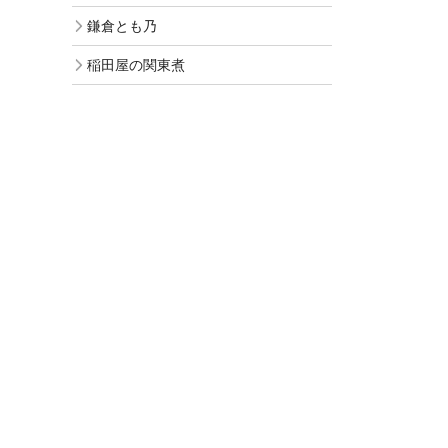
鎌倉とも乃
稲田屋の関東煮